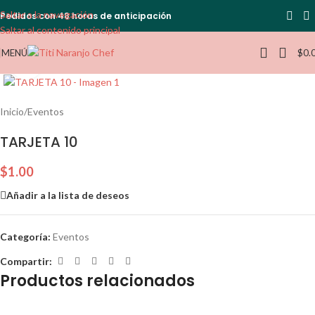
Saltar a la navegación
Pedidos con 48 horas de anticipación
Saltar al contenido principal
MENÚ
$
0.
Haga clic para ampliar
Inicio
/
Eventos
TARJETA 10
$
1.00
Añadir a la lista de deseos
Categoría:
Eventos
Compartir:
Productos relacionados