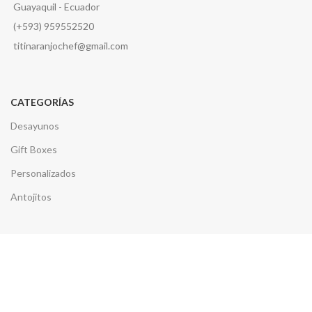
Guayaquil - Ecuador
(+593) 959552520
titinaranjochef@gmail.com
CATEGORÍAS
Desayunos
Gift Boxes
Personalizados
Antojitos
INFORMACIÓN
Política de Privacidad
Términos y Condiciones